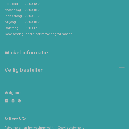
dinsdag
09:00-18:00
woensdag
09:00-18:00
donderdag
09:00-21:00
vrijdag
09:00-18:00
zaterdag
09:00-17:00
koopzondag
iedere laatste zondag vd maand
Winkel informatie
Veilig bestellen
Volg ons
© Keez&Co
Retourneren en herroepingsrecht
Cookie statement