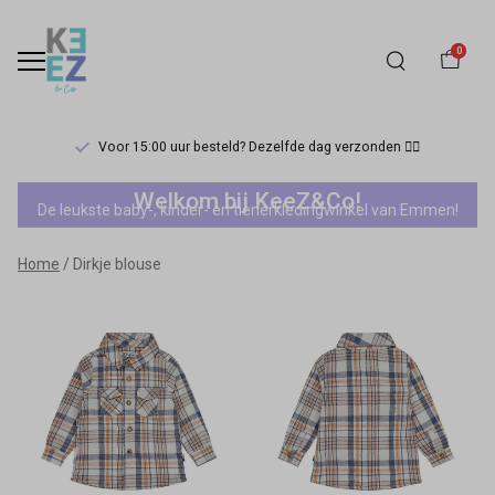
0
Voor 15:00 uur besteld? Dezelfde dag verzonden 🏃‍♀️
Dirkje
Welkom bij KeeZ&Co!
De leukste baby-, kinder- en tienerkledingwinkel van Emmen!
blouse
Home
Dirkje blouse
-
Keez&Co