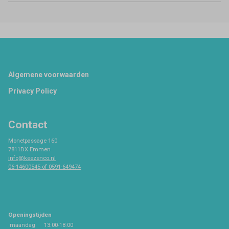
Footer
Algemene voorwaarden
Privacy Policy
Contact
Monetpassage 160
7811DX Emmen
info@keezenco.nl
06-14600545 of 0591-649474
Openingstijden
maandag
13:00-18:00