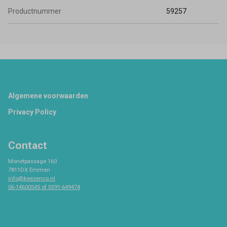
Productnummer
59257
Footer
Algemene voorwaarden
Privacy Policy
Contact
Monetpassage 160
7811DX Emmen
info@keezenco.nl
06-14600545 of 0591-649474