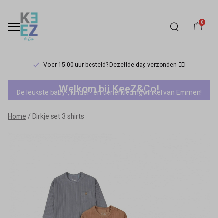
0
Voor 15:00 uur besteld? Dezelfde dag verzonden 🏃‍♀️
Dirkje
Welkom bij KeeZ&Co!
De leukste baby-, kinder- en tienerkledingwinkel van Emmen!
set
Home
Dirkje set 3 shirts
3
shirts
-
Keez&Co