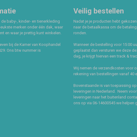
matie
Veilig bestellen
 de baby-, kinder- en tienerkleding
Nadat je je producten hebt gekozen
leukste merken onder één dak, waar
naar de betaalkassa om de betaling 
t en waar je prettig kunt winkelen.
ronden.
even bij de Kamer van Koophandel
Wanneer de bestelling voor 15:00 uu
429. Ons btw nummer is
geplaatst dan versturen we deze de
dag, je krijgt hiervan een track & tra
Wij nemen de verzendkosten voor 
rekening van bestellingen vanaf 40 
Bovenstaande is van toepassing op
leveringen in Nederland. Neem voor
leveringen naar het buitenland cont
ons op via 06-14600545 we helpen 