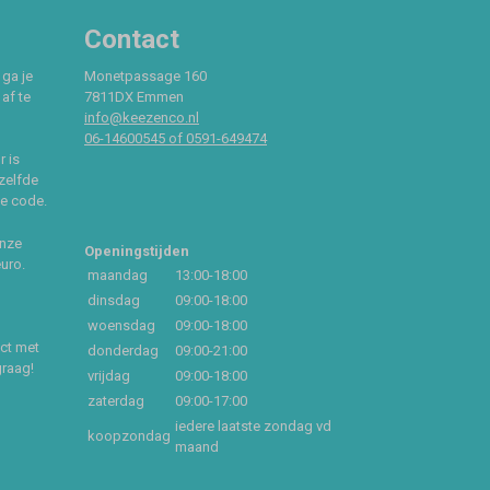
Contact
 ga je
Monetpassage 160
af te
7811DX Emmen
info@keezenco.nl
06-14600545 of 0591-649474
r is
zelfde
ce code.
onze
Openingstijden
euro.
maandag
13:00-18:00
dinsdag
09:00-18:00
woensdag
09:00-18:00
act met
donderdag
09:00-21:00
graag!
vrijdag
09:00-18:00
zaterdag
09:00-17:00
iedere laatste zondag vd
koopzondag
maand