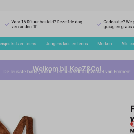
Voor 15:00 uur besteld? Dezelfde dag
Cadeautje? We p
verzonden 🏃‍♀️
graag en gratis v
isjes kids en teens
Jongens kids en teens
Merken
Alle co
Welkom bij KeeZ&Co!
De leukste baby-, kinder- en tienerkledingwinkel van Emmen!
€
M