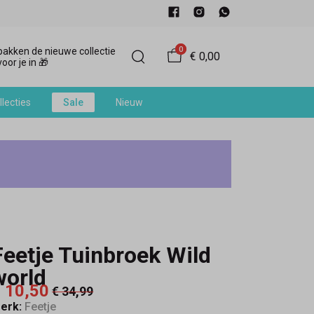
0
akken de nieuwe collectie
€ 0,00
oor je in 🎁
llecties
Sale
Nieuw
Feetje Tuinbroek Wild
world
 10,50
€ 34,99
erk:
Feetje