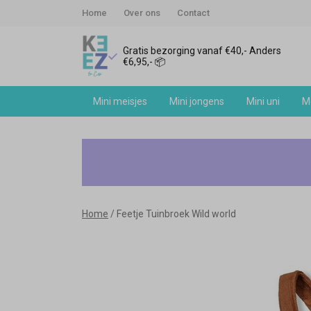
Home
Over ons
Contact
Gratis bezorging vanaf €40,- Anders
€6,95,- 📦
Mini meisjes
Mini jongens
Mini uni
Me
Feetje
Tuinbroek
Wild
Home
Feetje Tuinbroek Wild world
world
-
Keez&Co