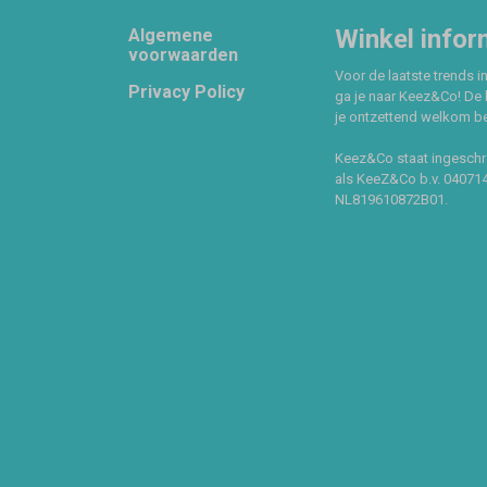
Footer
Winkel infor
Algemene
voorwaarden
Voor de laatste trends in
Privacy Policy
ga je naar Keez&Co! De 
je ontzettend welkom ben
Keez&Co staat ingeschr
als KeeZ&Co b.v. 04071
NL819610872B01.