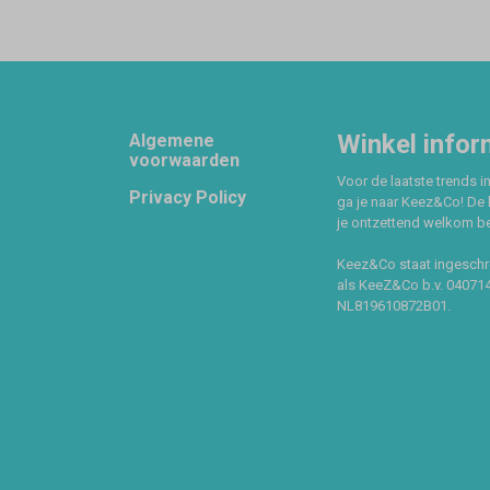
Footer
Winkel infor
Algemene
voorwaarden
Voor de laatste trends in
Privacy Policy
ga je naar Keez&Co! De 
je ontzettend welkom ben
Keez&Co staat ingeschr
als KeeZ&Co b.v. 04071
NL819610872B01.