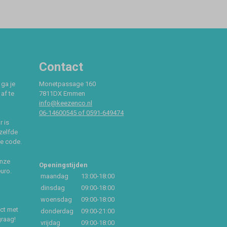
Contact
 ga je
Monetpassage 160
af te
7811DX Emmen
info@keezenco.nl
06-14600545 of 0591-649474
r is
zelfde
ce code.
onze
Openingstijden
euro.
maandag
13:00-18:00
dinsdag
09:00-18:00
woensdag
09:00-18:00
act met
donderdag
09:00-21:00
graag!
vrijdag
09:00-18:00