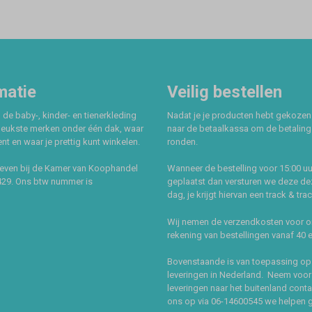
matie
Veilig bestellen
 de baby-, kinder- en tienerkleding
Nadat je je producten hebt gekozen
leukste merken onder één dak, waar
naar de betaalkassa om de betaling 
t en waar je prettig kunt winkelen.
ronden.
even bij de Kamer van Koophandel
Wanneer de bestelling voor 15:00 uu
429. Ons btw nummer is
geplaatst dan versturen we deze de
dag, je krijgt hiervan een track & tra
Wij nemen de verzendkosten voor 
rekening van bestellingen vanaf 40 
Bovenstaande is van toepassing op
leveringen in Nederland. Neem voor
leveringen naar het buitenland cont
ons op via 06-14600545 we helpen 