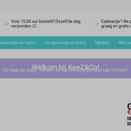
Voor 15:00 uur besteld? Dezelfde dag
Cadeautje? We p
verzonden 🏃‍♀️
graag en gratis v
isjes kids en teens
Jongens kids en teens
Merken
Alle co
Welkom bij KeeZ&Co!
De leukste baby-, kinder- en tienerkledingwinkel van Emmen!
€
M
K