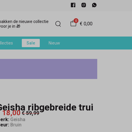
0
akken de nieuwe collectie
€ 0,00
oor je in 🎁
llecties
Sale
Nieuw
Geisha ribgebreide trui
 18,00
€ 59,99
erk:
Geisha
leur:
Bruin