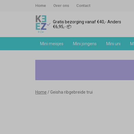
Home
Over ons
Contact
Gratis bezorging vanaf €40,- Anders
€6,95,- 📦
Mini meisjes
Mini jongens
Mini uni
Me
Geisha
ribgebreide
trui
Home
Geisha ribgebreide trui
-
Keez&Co