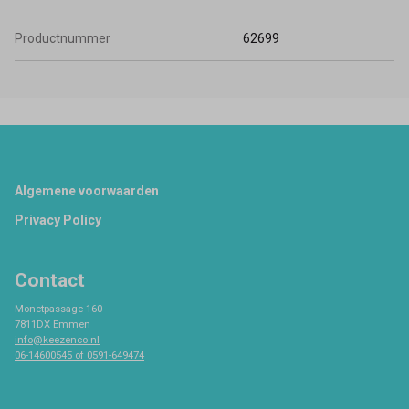
Productnummer
62699
Footer
Algemene voorwaarden
Privacy Policy
Contact
Monetpassage 160
7811DX Emmen
info@keezenco.nl
06-14600545 of 0591-649474