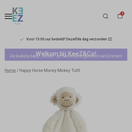
0
Voor 15:00 uur besteld? Dezelfde dag verzonden 🏃‍♀️
Happy
Welkom bij KeeZ&Co!
De leukste baby-, kinder- en tienerkledingwinkel van Emmen!
Horse
Home
Happy Horse Money Mickey Tuttl
Money
Mickey
Tuttl
-
Keez&Co