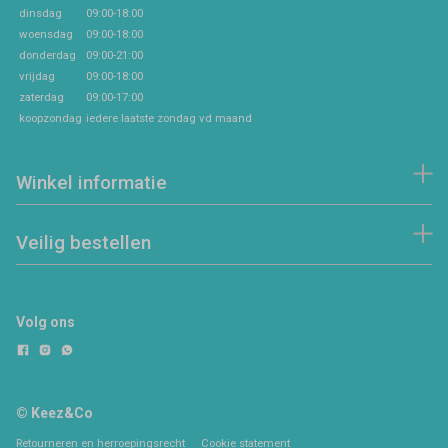
dinsdag
09:00-18:00
woensdag
09:00-18:00
donderdag
09:00-21:00
vrijdag
09:00-18:00
zaterdag
09:00-17:00
koopzondag
iedere laatste zondag vd maand
Winkel informatie
Veilig bestellen
Volg ons
© Keez&Co
Retourneren en herroepingsrecht
Cookie statement