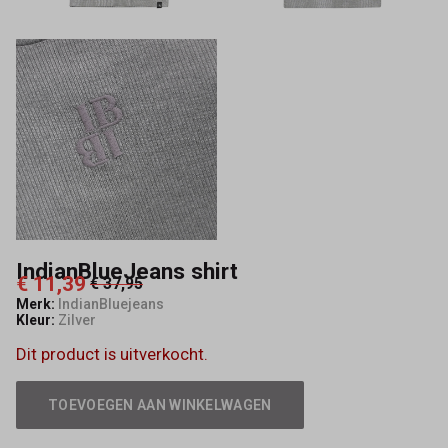
IndianBlueJeans shirt
€ 11,39
€ 37,95
Merk:
IndianBluejeans
Kleur:
Zilver
Dit product is uitverkocht.
TOEVOEGEN AAN WINKELWAGEN