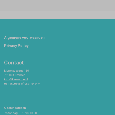
Footer
Algemene voorwaarden
Privacy Policy
Contact
Monetpassage 160
7811DX Emmen
info@keezenco.nl
06-14600545 of 0591-649474
Openingstijden
maandag
13:00-18:00