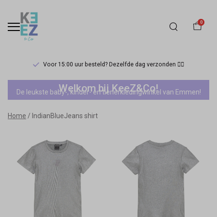
0
Voor 15:00 uur besteld? Dezelfde dag verzonden 🏃‍♀️
IndianBlueJeans
Welkom bij KeeZ&Co!
De leukste baby-, kinder- en tienerkledingwinkel van Emmen!
shirt
Home
IndianBlueJeans shirt
-
Keez&Co