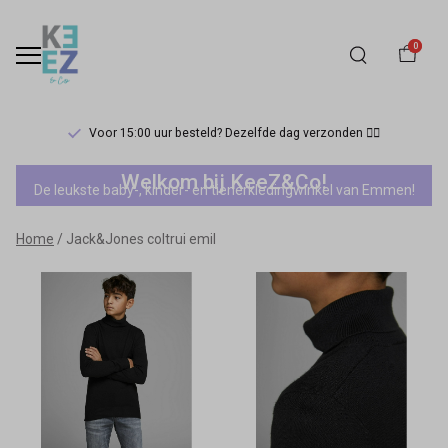
0
Voor 15:00 uur besteld? Dezelfde dag verzonden 🏃‍♀️
Jack&Jones
Welkom bij KeeZ&Co!
De leukste baby-, kinder- en tienerkledingwinkel van Emmen!
coltrui
Home
Jack&Jones coltrui emil
emil
-
Keez&Co