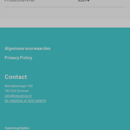
Productnummer
55574
Footer
Algemene voorwaarden
Privacy Policy
Contact
Monetpassage 160
7811DX Emmen
info@keezenco.nl
06-14600545 of 0591-649474
Openingstijden