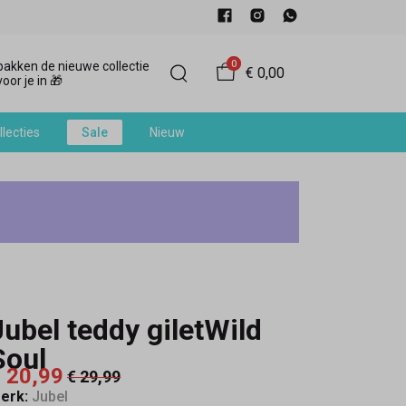
0
akken de nieuwe collectie
€ 0,00
oor je in 🎁
llecties
Sale
Nieuw
Jubel teddy giletWild
Soul
 20,99
€ 29,99
erk:
Jubel