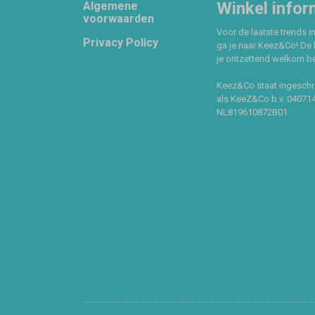
Footer
Winkel infor
Algemene
voorwaarden
Voor de laatste trends in
Privacy Policy
ga je naar Keez&Co! De 
je ontzettend welkom ben
Keez&Co staat ingeschr
als KeeZ&Co b.v. 04071
NL819610872B01.