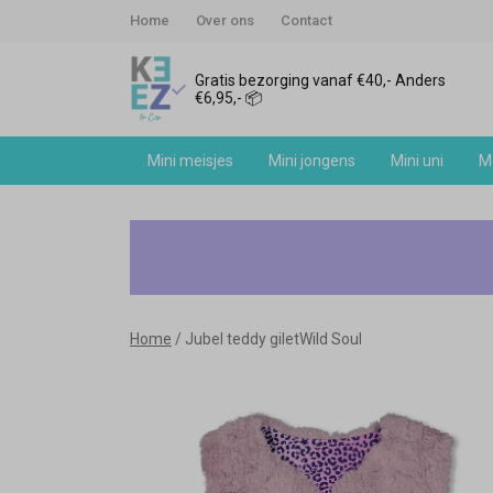
Home
Over ons
Contact
Gratis bezorging vanaf €40,- Anders
€6,95,- 📦
Mini meisjes
Mini jongens
Mini uni
Me
Jubel
teddy
giletWild
Home
Jubel teddy giletWild Soul
Soul
-
Keez&Co