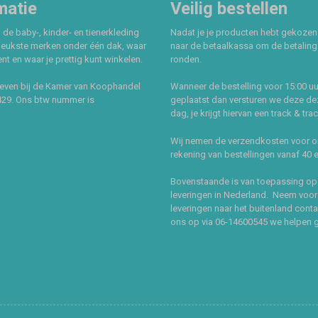
matie
Veilig bestellen
 de baby-, kinder- en tienerkleding
Nadat je je producten hebt gekozen
leukste merken onder één dak, waar
naar de betaalkassa om de betaling 
t en waar je prettig kunt winkelen.
ronden.
even bij de Kamer van Koophandel
Wanneer de bestelling voor 15:00 uu
429. Ons btw nummer is
geplaatst dan versturen we deze de
dag, je krijgt hiervan een track & tra
Wij nemen de verzendkosten voor 
rekening van bestellingen vanaf 40 
Bovenstaande is van toepassing op
leveringen in Nederland. Neem voor
leveringen naar het buitenland cont
ons op via 06-14600545 we helpen 