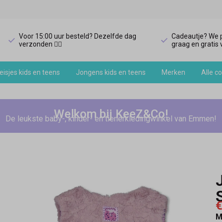
Voor 15:00 uur besteld? Dezelfde dag
Cadeautje? We p
verzonden 🏃‍♀️
graag en gratis v
isjes kids en teens
Jongens kids en teens
Merken
Alle co
Welkom bij KeeZ&Co!
De leukste baby-, kinder- en tienerkledingwinkel van Emmen!
€
M