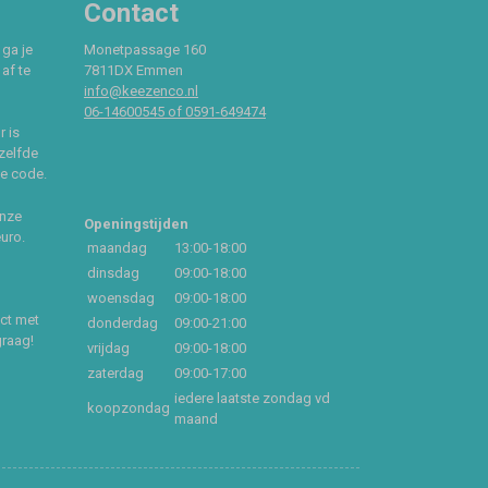
Contact
 ga je
Monetpassage 160
af te
7811DX Emmen
info@keezenco.nl
06-14600545 of 0591-649474
r is
zelfde
ce code.
onze
Openingstijden
euro.
maandag
13:00-18:00
dinsdag
09:00-18:00
woensdag
09:00-18:00
act met
donderdag
09:00-21:00
graag!
vrijdag
09:00-18:00
zaterdag
09:00-17:00
iedere laatste zondag vd
koopzondag
maand