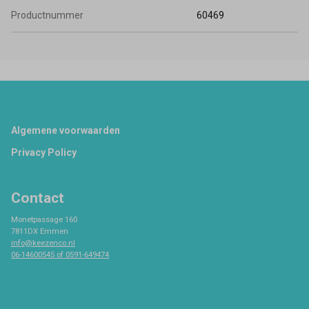
Productnummer
60469
Footer
Algemene voorwaarden
Privacy Policy
Contact
Monetpassage 160
7811DX Emmen
info@keezenco.nl
06-14600545 of 0591-649474