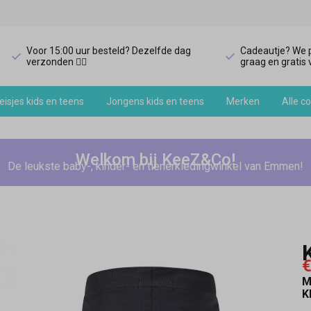
Voor 15:00 uur besteld? Dezelfde dag
Cadeautje? We p
verzonden 🏃‍♀️
graag en gratis v
isjes kids en teens
Jongens kids en teens
Merken
Alle co
Welkom bij KeeZ&Co!
De leukste baby-, kinder- en tienerkledingwinkel van Emmen!
€
M
K