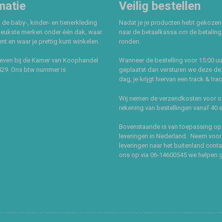
matie
Veilig bestellen
 de baby-, kinder- en tienerkleding
Nadat je je producten hebt gekozen
leukste merken onder één dak, waar
naar de betaalkassa om de betaling 
t en waar je prettig kunt winkelen.
ronden.
even bij de Kamer van Koophandel
Wanneer de bestelling voor 15:00 uu
429. Ons btw nummer is
geplaatst dan versturen we deze de
dag, je krijgt hiervan een track & tra
Wij nemen de verzendkosten voor 
rekening van bestellingen vanaf 40 
Bovenstaande is van toepassing op
leveringen in Nederland. Neem voor
leveringen naar het buitenland cont
ons op via 06-14600545 we helpen 