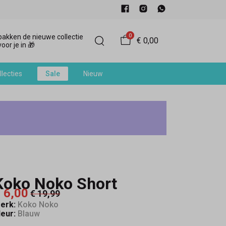
0
akken de nieuwe collectie
€ 0,00
oor je in 🎁
llecties
Sale
Nieuw
Koko Noko Short
 6,00
€ 19,99
erk:
Koko Noko
leur:
Blauw