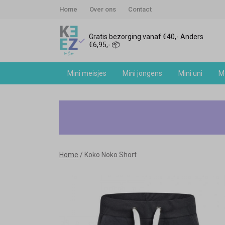
Home
Over ons
Contact
Gratis bezorging vanaf €40,- Anders
€6,95,- 📦
Mini meisjes
Mini jongens
Mini uni
Me
Koko
Noko
Short
Home
Koko Noko Short
-
Keez&Co