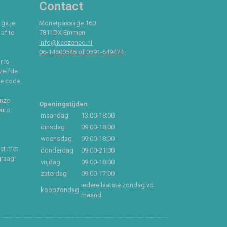
Contact
 ga je
Monetpassage 160
af te
7811DX Emmen
info@keezenco.nl
06-14600545 of 0591-649474
r is
zelfde
ce code.
onze
Openingstijden
euro.
maandag
13:00-18:00
dinsdag
09:00-18:00
woensdag
09:00-18:00
act met
donderdag
09:00-21:00
graag!
vrijdag
09:00-18:00
zaterdag
09:00-17:00
iedere laatste zondag vd
koopzondag
maand