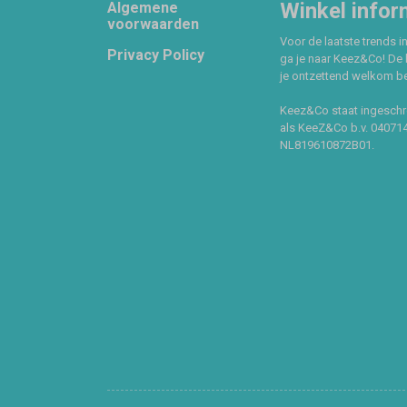
Footer
Winkel infor
Algemene
voorwaarden
Voor de laatste trends in
Privacy Policy
ga je naar Keez&Co! De 
je ontzettend welkom ben
Keez&Co staat ingeschr
als KeeZ&Co b.v. 04071
NL819610872B01.