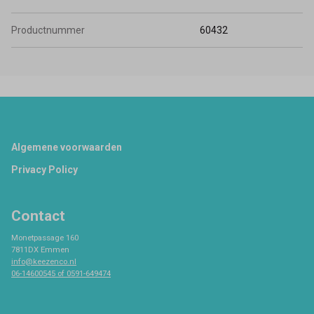
Productnummer
60432
Footer
Algemene voorwaarden
Privacy Policy
Contact
Monetpassage 160
7811DX Emmen
info@keezenco.nl
06-14600545 of 0591-649474