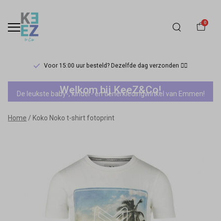
0
Voor 15:00 uur besteld? Dezelfde dag verzonden 🏃‍♀️
Koko
Welkom bij KeeZ&Co!
De leukste baby-, kinder- en tienerkledingwinkel van Emmen!
Noko
Home
Koko Noko t-shirt fotoprint
t-
shirt
fotoprint
-
Keez&Co