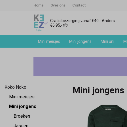
Home
Over ons
Contact
Gratis bezorging vanaf €40,- Anders
€6,95,- 📦
Mini meisjes
Mini jongens
Mini uni
Me
Koko
Noko
mini
Koko Noko
Mini jongens
jongens
Mini meisjes
-
Mini jongens
Broeken
Keez&Co
Jassen