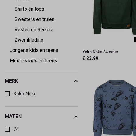
Shirts en tops
Sweaters en truien
Vesten en Blazers
Zwemkleding
Jongens kids en teens
Koko Noko Sweater
€ 23,99
Meisjes kids en teens
MERK
Kies een Merk om op te filteren
Koko Noko
MATEN
Kies een Maten om op te filteren
74