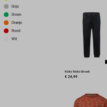
128
Grijs
134
Groen
134-140
Oranje
140
Rood
Wit
Koko Noko Broek
€ 24,99