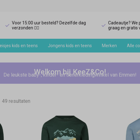
Voor 15:00 uur besteld? Dezelfde dag
Cadeautje? We p
verzonden 🏃‍♀️
graag en gratis v
isjes kids en teens
Jongens kids en teens
Merken
Alle co
Welkom bij KeeZ&Co!
De leukste baby-, kinder- en tienerkledingwinkel van Emmen!
49 resultaten