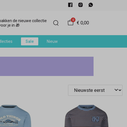
0
akken de nieuwe collectie
€ 0,00
oor je in 🎁
llecties
Sale
Nieuw