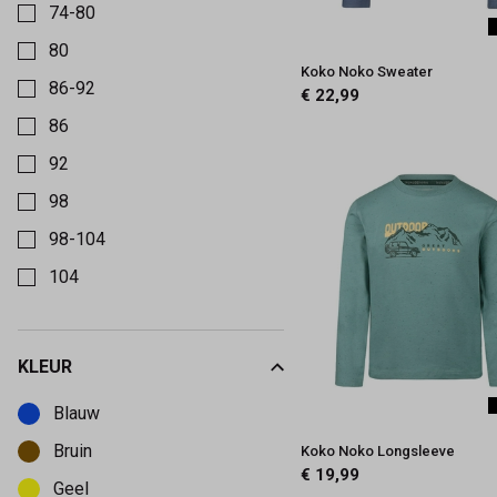
74-80
80
Koko Noko Sweater
86-92
€ 22,99
86
92
98
98-104
104
110
110-116
KLEUR
Kies een Kleur om op te filteren
116
Blauw
122
Bruin
Koko Noko Longsleeve
122-128
€ 19,99
Geel