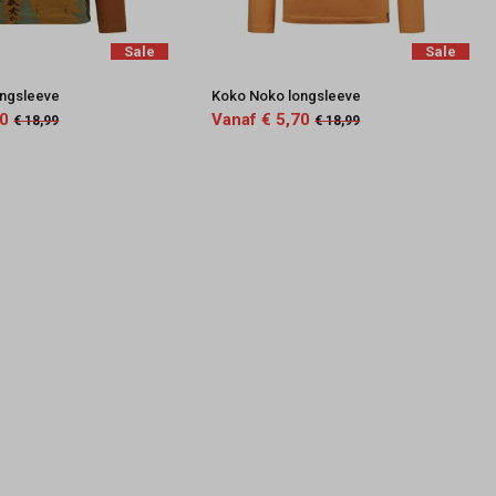
Sale
Sale
ongsleeve
Koko Noko longsleeve
50
Vanaf € 5,70
€ 18,99
€ 18,99