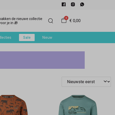
0
akken de nieuwe collectie
€ 0,00
oor je in 🎁
llecties
Sale
Nieuw