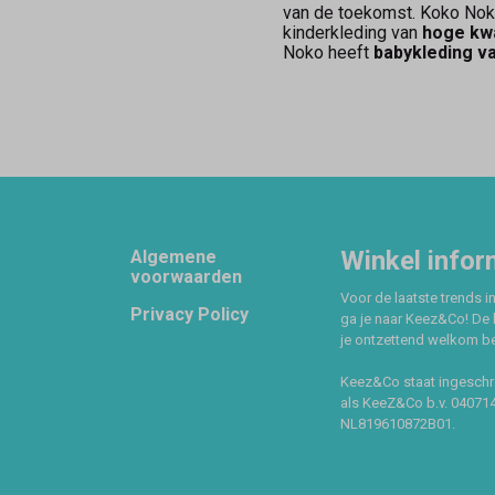
van de toekomst. Koko Nok
kinderkleding van
hoge kwa
Noko heeft
babykleding v
Footer
Winkel infor
Algemene
voorwaarden
Voor de laatste trends in
Privacy Policy
ga je naar Keez&Co! De 
je ontzettend welkom ben
Keez&Co staat ingeschr
als KeeZ&Co b.v. 04071
NL819610872B01.