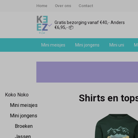
Home
Over ons
Contact
Gratis bezorging vanaf €40,- Anders
€6,95,- 📦
Mini meisjes
Mini jongens
Mini uni
Me
Koko
Noko
mini
Koko Noko
Shirts en top
jongens
Mini meisjes
shirts
Mini jongens
Broeken
en
Jassen