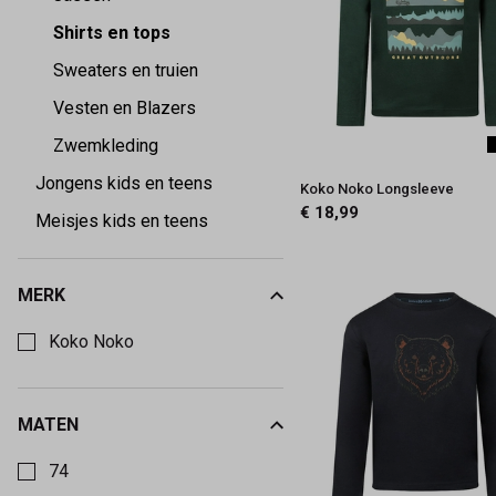
tops
Shirts en tops
-
Sweaters en truien
Vesten en Blazers
Keez&Co
Zwemkleding
Jongens kids en teens
Koko Noko Longsleeve
€ 18,99
Meisjes kids en teens
MERK
Kies een Merk om op te filteren
Koko Noko
MATEN
Kies een Maten om op te filteren
74