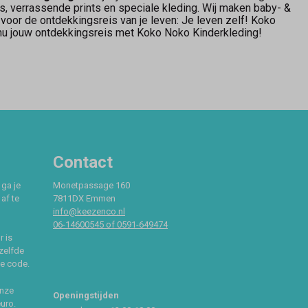
s, verrassende prints en speciale kleding. Wij maken baby- &
g voor de ontdekkingsreis van je leven: Je leven zelf! Koko
 nu jouw ontdekkingsreis met Koko Noko Kinderkleding!
Contact
 ga je
Monetpassage 160
af te
7811DX Emmen
info@keezenco.nl
06-14600545 of 0591-649474
r is
zelfde
ce code.
onze
Openingstijden
euro.