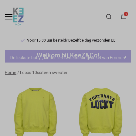
0
Voor 15:00 uur besteld? Dezelfde dag verzonden 🏃‍♀️
Looxs
Welkom bij KeeZ&Co!
De leukste baby-, kinder- en tienerkledingwinkel van Emmen!
10sixteen
Home
Looxs 10sixteen sweater
sweater
-
Keez&Co