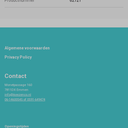
Productnummer
62721
Footer
Algemene voorwaarden
Privacy Policy
Contact
Monetpassage 160
7811DX Emmen
info@keezenco.nl
06-14600545 of 0591-649474
Openingstijden