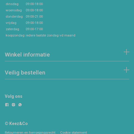
dinsdag
09:00-18:00
woensdag
09:00-18:00
donderdag
09:00-21:00
vrijdag
09:00-18:00
zaterdag
09:00-17:00
koopzondag
iedere laatste zondag vd maand
Winkel informatie
Veilig bestellen
Volg ons
© Keez&Co
Retourneren en herroepingsrecht
Cookie statement