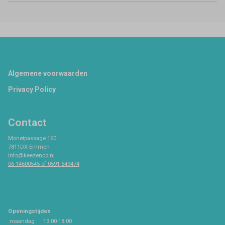
Footer
Algemene voorwaarden
Privacy Policy
Contact
Monetpassage 160
7811DX Emmen
info@keezenco.nl
06-14600545 of 0591-649474
Openingstijden
maandag
13:00-18:00