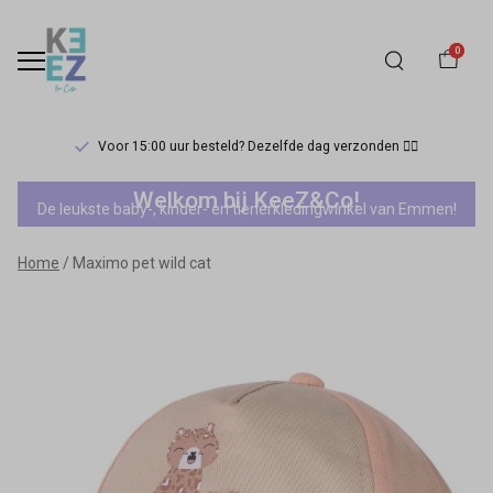
0
Voor 15:00 uur besteld? Dezelfde dag verzonden 🏃‍♀️
Maximo
Welkom bij KeeZ&Co!
De leukste baby-, kinder- en tienerkledingwinkel van Emmen!
pet
Home
Maximo pet wild cat
wild
cat
-
Keez&Co