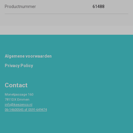
Productnummer
61488
Footer
Algemene voorwaarden
Privacy Policy
Contact
Monetpassage 160
7811DX Emmen
info@keezenco.nl
06-14600545 of 0591-649474