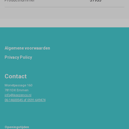
Productnummer
57935
Footer
Algemene voorwaarden
Privacy Policy
Contact
Monetpassage 160
7811DX Emmen
info@keezenco.nl
06-14600545 of 0591-649474
Openingstijden