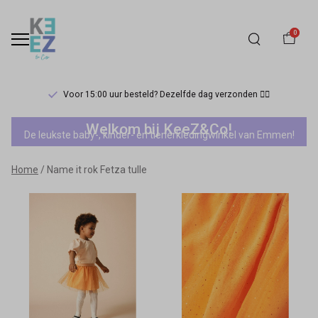
0
Voor 15:00 uur besteld? Dezelfde dag verzonden 🏃‍♀️
Name
Welkom bij KeeZ&Co!
De leukste baby-, kinder- en tienerkledingwinkel van Emmen!
it
Home
Name it rok Fetza tulle
rok
Fetza
tulle
-
Keez&Co