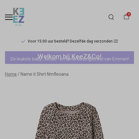
0
Voor 15:00 uur besteld? Dezelfde dag verzonden 🏃‍♀️
Name
Welkom bij KeeZ&Co!
De leukste baby-, kinder- en tienerkledingwinkel van Emmen!
it
Home
Name it Shirt Nmfleoana
Shirt
Nmfleoana
-
Keez&Co