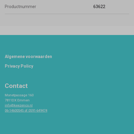
Productnummer
63622
Footer
Algemene voorwaarden
Privacy Policy
Contact
Monetpassage 160
7811DX Emmen
info@keezenco.nl
06-14600545 of 0591-649474