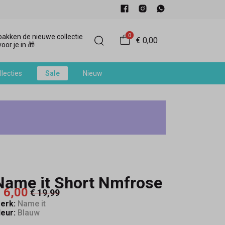
0
akken de nieuwe collectie
€ 0,00
oor je in 🎁
llecties
Sale
Nieuw
Name it Short Nmfrose
 6,00
€ 19,99
erk:
Name it
leur:
Blauw