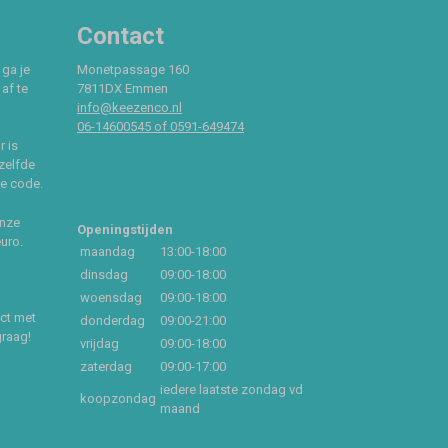
Contact
 ga je
Monetpassage 160
af te
7811DX Emmen
info@keezenco.nl
06-14600545 of 0591-649474
r is
zelfde
ce code.
onze
Openingstijden
euro.
maandag
13:00-18:00
dinsdag
09:00-18:00
woensdag
09:00-18:00
act met
donderdag
09:00-21:00
graag!
vrijdag
09:00-18:00
zaterdag
09:00-17:00
iedere laatste zondag vd
koopzondag
maand