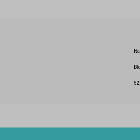
Na
Bl
62