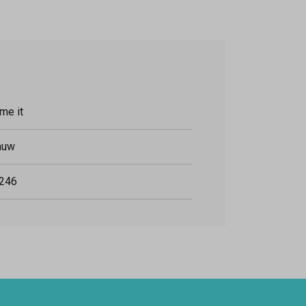
me it
auw
246