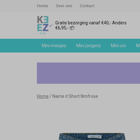
Home
Over ons
Contact
Gratis bezorging vanaf €40,- Anders
€6,95,- 📦
Mini meisjes
Mini jongens
Mini uni
Me
Name
it
Short
Home
Name it Short Nmfrose
Nmfrose
-
Keez&Co