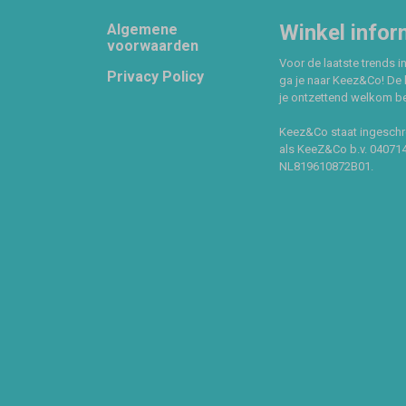
Footer
Winkel infor
Algemene
voorwaarden
Voor de laatste trends in
Privacy Policy
ga je naar Keez&Co! De 
je ontzettend welkom ben
Keez&Co staat ingeschr
als KeeZ&Co b.v. 04071
NL819610872B01.