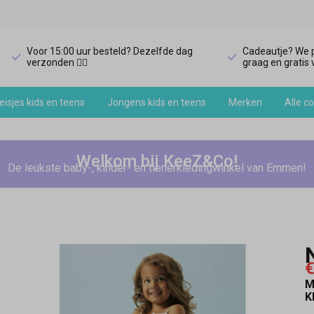
Voor 15:00 uur besteld? Dezelfde dag
Cadeautje? We p
verzonden 🏃‍♀️
graag en gratis v
isjes kids en teens
Jongens kids en teens
Merken
Alle co
Welkom bij KeeZ&Co!
De leukste baby-, kinder- en tienerkledingwinkel van Emmen!
€
M
K