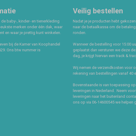
matie
Veilig bestellen
 de baby-, kinder- en tienerkleding
Nadat je je producten hebt gekozen
leukste merken onder één dak, waar
naar de betaalkassa om de betaling 
t en waar je prettig kunt winkelen.
ronden.
even bij de Kamer van Koophandel
Wanneer de bestelling voor 15:00 uu
429. Ons btw nummer is
geplaatst dan versturen we deze de
dag, je krijgt hiervan een track & tra
Wij nemen de verzendkosten voor 
rekening van bestellingen vanaf 40 
Bovenstaande is van toepassing op
leveringen in Nederland. Neem voor
leveringen naar het buitenland cont
ons op via 06-14600545 we helpen 