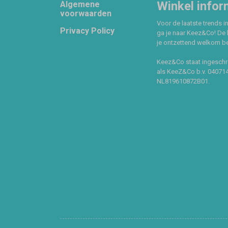
Footer
Winkel infor
Algemene
voorwaarden
Voor de laatste trends in
Privacy Policy
ga je naar Keez&Co! De 
je ontzettend welkom ben
Keez&Co staat ingeschr
als KeeZ&Co b.v. 04071
NL819610872B01.