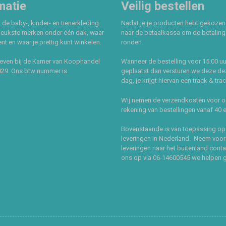
matie
Veilig bestellen
 de baby-, kinder- en tienerkleding
Nadat je je producten hebt gekozen
leukste merken onder één dak, waar
naar de betaalkassa om de betaling 
t en waar je prettig kunt winkelen.
ronden.
even bij de Kamer van Koophandel
Wanneer de bestelling voor 15:00 uu
429. Ons btw nummer is
geplaatst dan versturen we deze de
dag, je krijgt hiervan een track & tra
Wij nemen de verzendkosten voor 
rekening van bestellingen vanaf 40 
Bovenstaande is van toepassing op
leveringen in Nederland. Neem voor
leveringen naar het buitenland cont
ons op via 06-14600545 we helpen 