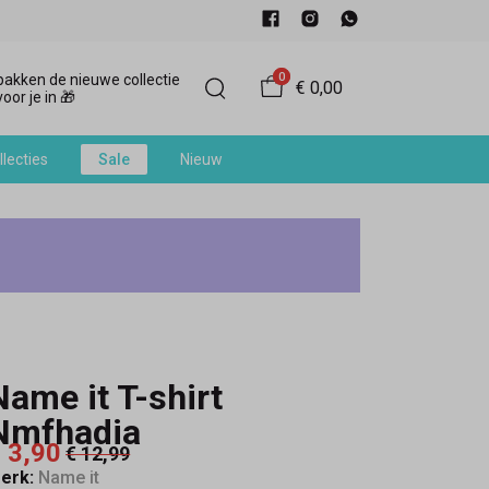
0
akken de nieuwe collectie
€ 0,00
oor je in 🎁
llecties
Sale
Nieuw
Name it T-shirt
Nmfhadia
 3,90
€ 12,99
erk:
Name it