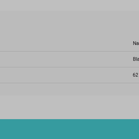
Na
Bl
62