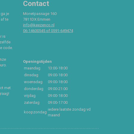
Contact
 ga je
Monetpassage 160
af te
7811DX Emmen
info@keezenco.nl
06-14600545 of 0591-649474
r is
zelfde
ce code.
onze
Openingstijden
euro.
maandag
13:00-18:00
dinsdag
09:00-18:00
woensdag
09:00-18:00
act met
donderdag
09:00-21:00
graag!
vrijdag
09:00-18:00
zaterdag
09:00-17:00
iedere laatste zondag vd
koopzondag
maand