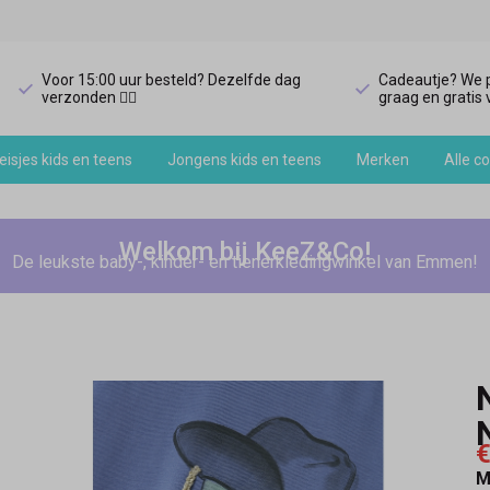
Voor 15:00 uur besteld? Dezelfde dag
Cadeautje? We p
verzonden 🏃‍♀️
graag en gratis v
isjes kids en teens
Jongens kids en teens
Merken
Alle co
Welkom bij KeeZ&Co!
De leukste baby-, kinder- en tienerkledingwinkel van Emmen!
€
M