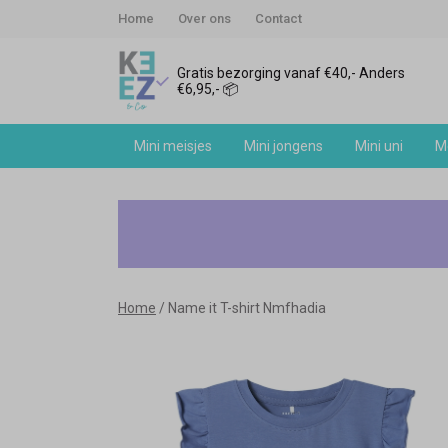
Home
Over ons
Contact
Gratis bezorging vanaf €40,- Anders
€6,95,- 📦
Mini meisjes
Mini jongens
Mini uni
Me
Name
it
T-
Home
Name it T-shirt Nmfhadia
shirt
Nmfhadia
-