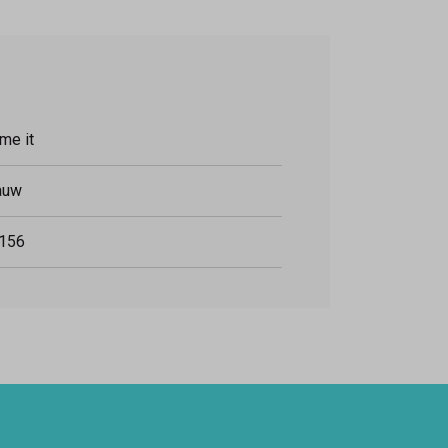
me it
auw
156