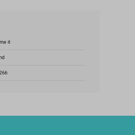
me it
nd
266