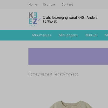
Home
Over ons
Contact
Gratis bezorging vanaf €40,- Anders
€6,95,- 📦
Mini meisjes
Mini jongens
Mini uni
Me
Name
it
T-
Home
Name it T-shirt Nmmjago
shirt
Nmmjago
-