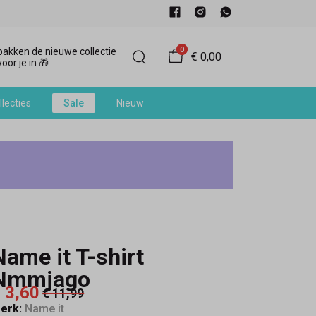
0
akken de nieuwe collectie
€ 0,00
oor je in 🎁
llecties
Sale
Nieuw
Name it T-shirt
Nmmjago
 3,60
€ 11,99
erk:
Name it