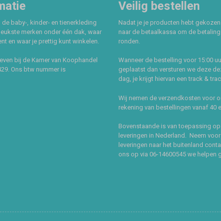
matie
Veilig bestellen
 de baby-, kinder- en tienerkleding
Nadat je je producten hebt gekozen
leukste merken onder één dak, waar
naar de betaalkassa om de betaling 
t en waar je prettig kunt winkelen.
ronden.
even bij de Kamer van Koophandel
Wanneer de bestelling voor 15:00 uu
429. Ons btw nummer is
geplaatst dan versturen we deze de
dag, je krijgt hiervan een track & tra
Wij nemen de verzendkosten voor 
rekening van bestellingen vanaf 40 
Bovenstaande is van toepassing op
leveringen in Nederland. Neem voor
leveringen naar het buitenland cont
ons op via 06-14600545 we helpen 