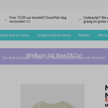
Voor 15:00 uur besteld? Dezelfde dag
Cadeautje? We p
verzonden 🏃‍♀️
graag en gratis v
isjes kids en teens
Jongens kids en teens
Merken
Alle co
Welkom bij KeeZ&Co!
De leukste baby-, kinder- en tienerkledingwinkel van Emmen!
€
M