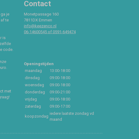
Contact
 ga je
Monetpassage 160
af te
7811DX Emmen
info@keezenco.nl
06-14600545 of 0591-649474
r is
zelfde
ce code.
onze
Openingstijden
euro.
maandag
13:00-18:00
dinsdag
09:00-18:00
woensdag
09:00-18:00
act met
donderdag
09:00-21:00
graag!
vrijdag
09:00-18:00
zaterdag
09:00-17:00
iedere laatste zondag vd
koopzondag
maand