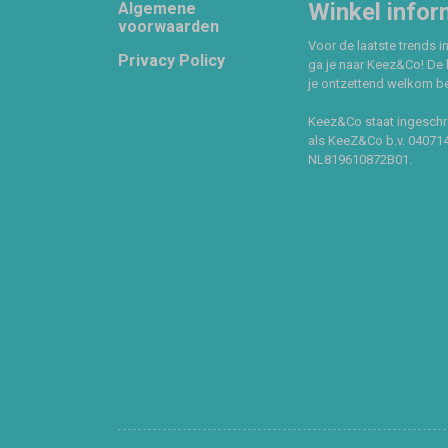
Footer
Winkel infor
Algemene
voorwaarden
Voor de laatste trends in
Privacy Policy
ga je naar Keez&Co! De 
je ontzettend welkom ben
Keez&Co staat ingeschr
als KeeZ&Co b.v. 04071
NL819610872B01.