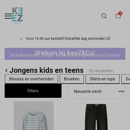
0
Voor 15:00 uur besteld? Dezelfde dag verzonden 🏃‍♀️
Name
Welkom bij KeeZ&Co!
De leukste baby-, kinder- en tienerkledingwinkel van Emmen!
it
Jongens kids en teens
jongens
10 resultaten
Blouses en overhemden
Broeken
Shirts en tops
Sw
-
Filters
Keez&Co