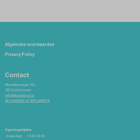
Footer
Algemene voorwaarden
Privacy Policy
Contact
Monetpassage 160
7811DX Emmen
info@keezenco.nl
06-14600545 of 0591-649474
Openingstijden
maandag
13:00-18:00