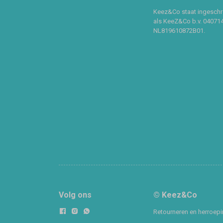
Keez&Co staat ingeschr
als KeeZ&Co b.v. 04071
NL819610872B01.
Volg ons
© Keez&Co
Retourneren en herroep