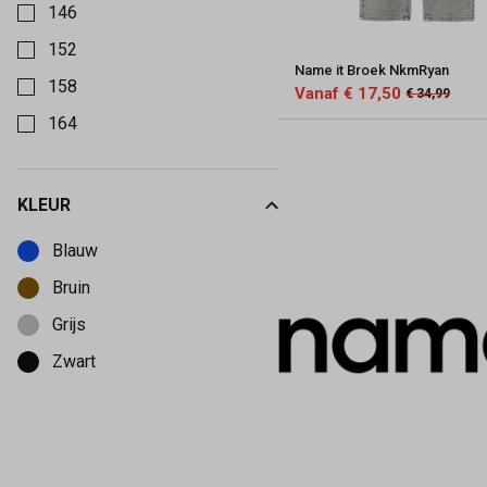
146
152
Name it Broek NkmRyan
158
Vanaf € 17,50
€ 34,99
164
KLEUR
Kies een Kleur om op te filteren
Blauw
Bruin
Grijs
Zwart