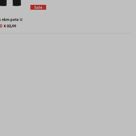
Sale
k nkm pete U
90
€ 32,99