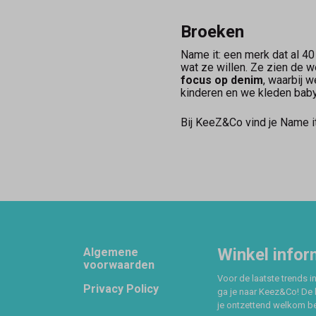
Broeken
Name it: een merk dat al 4
wat ze willen. Ze zien de w
focus op denim
, waarbij 
kinderen en we kleden baby'
Bij KeeZ&Co vind je Name it
Footer
Winkel infor
Algemene
voorwaarden
Voor de laatste trends in
Privacy Policy
ga je naar Keez&Co! De 
je ontzettend welkom ben