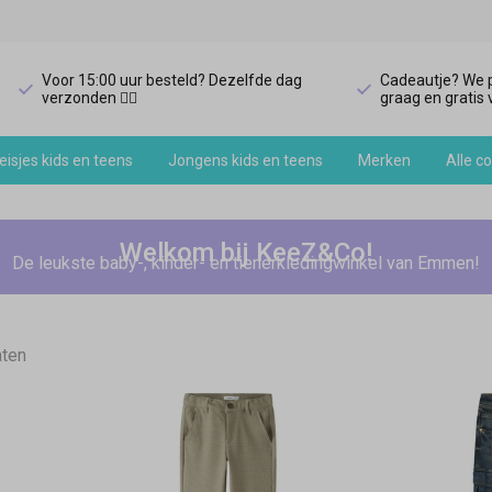
Voor 15:00 uur besteld? Dezelfde dag
Cadeautje? We p
verzonden 🏃‍♀️
graag en gratis v
isjes kids en teens
Jongens kids en teens
Merken
Alle co
Welkom bij KeeZ&Co!
De leukste baby-, kinder- en tienerkledingwinkel van Emmen!
aten