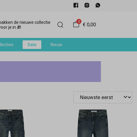
0
akken de nieuwe collectie
€ 0,00
oor je in 🎁
llecties
Sale
Nieuw