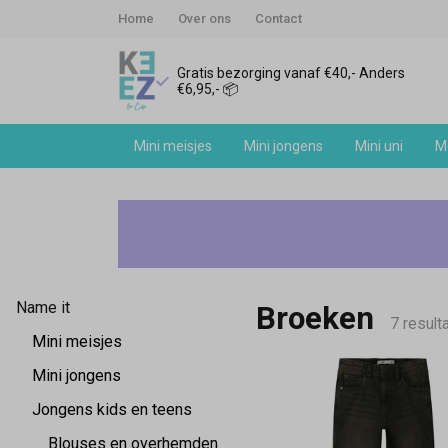
Home
Over ons
Contact
Gratis bezorging vanaf €40,- Anders
€6,95,- 📦
Mini meisjes
Mini jongens
Mini uni
Me
Name
it
jongens
Name it
Broeken
broeken
7 result
Mini meisjes
-
Mini jongens
Jongens kids en teens
Keez&Co
Blouses en overhemden