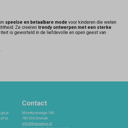
pen
speelse en betaalbare mode
voor kinderen die weten
chtheid. Ze creëren
trendy ontwerpen met een sterke
viteit is geworteld in de liefdevolle en open geest van
.
.
Contact
 ga je
Monetpassage 160
af te
7811DX Emmen
info@keezenco.nl