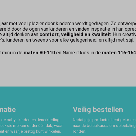
0 jaar met veel plezier door kinderen wordt gedragen. Ze ontwer
ereld door de ogen van kinderen en vinden inspiratie in hun opre
we altijd denken aan
comfort, veiligheid en kwaliteit
. Hun creati
s, kinderen en tweens voor elke gelegenheid, en altijd met stijl
 mini in de
maten 80-110
en Name it kids in de
maten 116-164
matie
Veilig bestellen
 de baby-, kinder- en tienerkleding
Nadat je je producten hebt gekozen
leukste merken onder één dak, waar
naar de betaalkassa om de betaling 
t en waar je prettig kunt winkelen.
ronden.