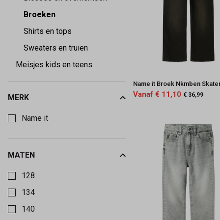
Broeken
Shirts en tops
Sweaters en truien
Meisjes kids en teens
Name it Broek Nkmben Skate
Vanaf € 11,10
€ 36,99
MERK
Kies een Merk om op te filteren
Name it
MATEN
Kies een Maten om op te filteren
128
134
140