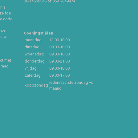
06-14600545 of 0591-649474
r is
zelfde
ce code.
onze
Openingstijden
euro.
maandag
13:00-18:00
dinsdag
09:00-18:00
woensdag
09:00-18:00
act met
donderdag
09:00-21:00
graag!
vrijdag
09:00-18:00
zaterdag
09:00-17:00
iedere laatste zondag vd
koopzondag
maand