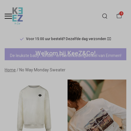
0
Voor 15:00 uur besteld? Dezelfde dag verzonden 🏃‍♀️
No
Welkom bij KeeZ&Co!
De leukste baby-, kinder- en tienerkledingwinkel van Emmen!
Way
Home
No Way Monday Sweater
Monday
Sweater
-
Keez&Co