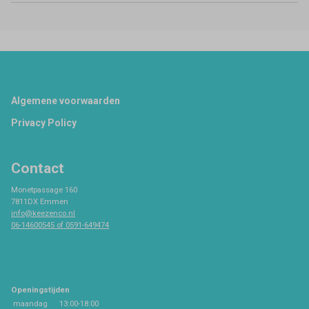
Footer
Algemene voorwaarden
Privacy Policy
Contact
Monetpassage 160
7811DX Emmen
info@keezenco.nl
06-14600545 of 0591-649474
Openingstijden
maandag
13:00-18:00