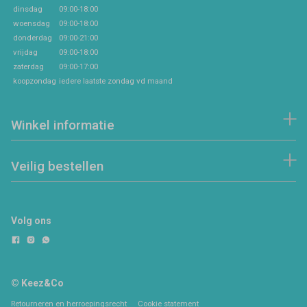
dinsdag
09:00-18:00
woensdag
09:00-18:00
donderdag
09:00-21:00
vrijdag
09:00-18:00
zaterdag
09:00-17:00
koopzondag
iedere laatste zondag vd maand
Winkel informatie
Veilig bestellen
Volg ons
© Keez&Co
Retourneren en herroepingsrecht
Cookie statement