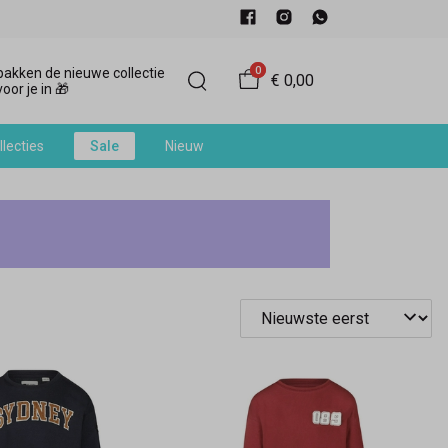
0
akken de nieuwe collectie
€ 0,00
oor je in 🎁
llecties
Sale
Nieuw