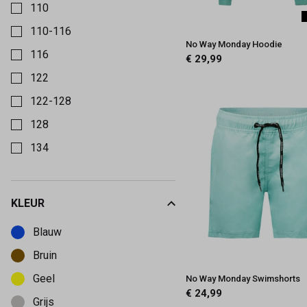
110
110-116
No Way Monday Hoodie
116
€ 29,99
122
122-128
128
134
140
146
KLEUR
Kies een Kleur om op te filteren
146-152
Blauw
152
Bruin
158
Geel
No Way Monday Swimshorts
158-164
€ 24,99
Grijs