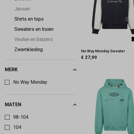
Jassen
Shirts en tops
Sweaters en truien
Vesten en blazers
Zwemkleding
No Way Monday Sweater
€ 27,99
MERK
Kies een Merk om op te filteren
No Way Monday
MATEN
Kies een Maten om op te filteren
98-104
104