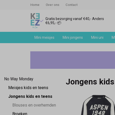
Home
Over ons
Contact
Gratis bezorging vanaf €40,- Anders
€6,95,- 📦
Mini meisjes
Mini jongens
Mini uni
Me
No
Way
Monday
No Way Monday
Jongens kids
jongens
Meisjes kids en teens
-
Jongens kids en teens
Blouses en overhemden
Keez&Co
Broeken