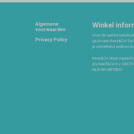
Footer
Winkel infor
Algemene
voorwaarden
Voor de laatste trends in
Privacy Policy
ga je naar Keez&Co! De 
je ontzettend welkom ben
Keez&Co staat ingeschr
als KeeZ&Co b.v. 04071
NL819610872B01.