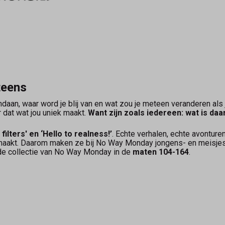
teens
ndaan, waar word je blij van en wat zou je meteen veranderen al
r dat wat jou uniek maakt.
Want zijn zoals iedereen: wat is daa
 filters' en ‘Hello to realness!’
. Echte verhalen, echte avontur
 maakt. Daarom maken ze bij No Way Monday jongens- en meisjesk
e collectie van No Way Monday in de
maten 104-164
.