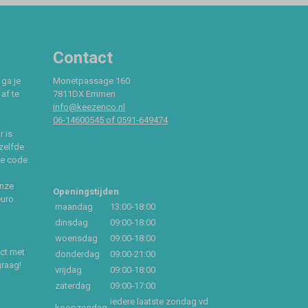
Contact
 ga je
Monetpassage 160
af te
7811DX Emmen
info@keezenco.nl
06-14600545 of 0591-649474
r is
zelfde
ce code.
onze
Openingstijden
euro.
maandag
13:00-18:00
dinsdag
09:00-18:00
woensdag
09:00-18:00
act met
donderdag
09:00-21:00
graag!
vrijdag
09:00-18:00
zaterdag
09:00-17:00
iedere laatste zondag vd
koopzondag