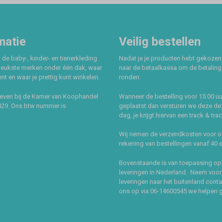
matie
Veilig bestellen
 de baby-, kinder- en tienerkleding
Nadat je je producten hebt gekozen
leukste merken onder één dak, waar
naar de betaalkassa om de betaling 
t en waar je prettig kunt winkelen.
ronden.
even bij de Kamer van Koophandel
Wanneer de bestelling voor 15:00 uu
429. Ons btw nummer is
geplaatst dan versturen we deze de
dag, je krijgt hiervan een track & tra
Wij nemen de verzendkosten voor 
rekening van bestellingen vanaf 40 
Bovenstaande is van toepassing op
leveringen in Nederland. Neem voor
leveringen naar het buitenland cont
ons op via 06-14600545 we helpen 