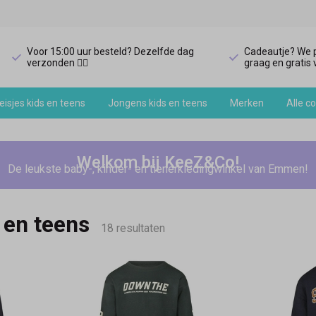
Voor 15:00 uur besteld? Dezelfde dag
Cadeautje? We p
verzonden 🏃‍♀️
graag en gratis v
isjes kids en teens
Jongens kids en teens
Merken
Alle co
Welkom bij KeeZ&Co!
De leukste baby-, kinder- en tienerkledingwinkel van Emmen!
 en teens
18 resultaten