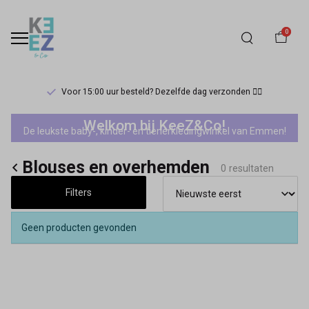
0
Voor 15:00 uur besteld? Dezelfde dag verzonden 🏃‍♀️
No
Welkom bij KeeZ&Co!
De leukste baby-, kinder- en tienerkledingwinkel van Emmen!
Way
Blouses en overhemden
Monday
0 resultaten
Filters
jongens
blouses
Geen producten gevonden
en
overhemden