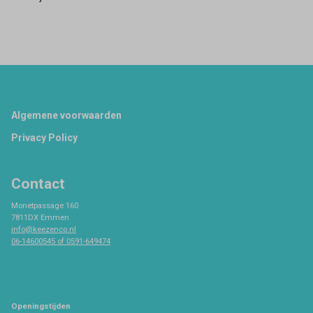
Footer
Algemene voorwaarden
Privacy Policy
Contact
Monetpassage 160
7811DX Emmen
info@keezenco.nl
06-14600545 of 0591-649474
Openingstijden