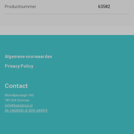
Productnummer
63582
Footer
Algemene voorwaarden
Privacy Policy
Contact
Monetpassage 160
7811DX Emmen
info@keezenco.nl
06-14600545 of 0591-649474