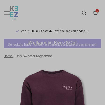
0
Voor 15:00 uur besteld? Dezelfde dag verzonden 🏃‍♀️
Only
Welkom bij KeeZ&Co!
De leukste baby-, kinder- en tienerkledingwinkel van Emmen!
Sweater
Home
Only Sweater Kogcamine
Kogcamine
-
Keez&Co