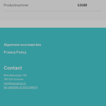
Productnummer
63688
Footer
Algemene voorwaarden
Privacy Policy
Contact
Monetpassage 160
7811DX Emmen
info@keezenco.nl
06-14600545 of 0591-649474