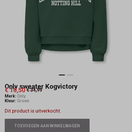
Only sweater Kogvictory
€ 10,50
€ 34,99
Merk:
Only
Kleur:
Groen
Dit product is uitverkocht.
TOEVOEGEN AAN WINKELWAGEN