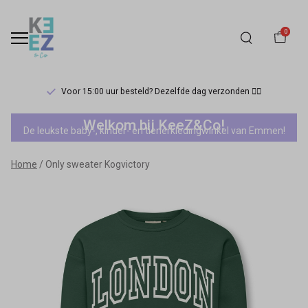
0
Voor 15:00 uur besteld? Dezelfde dag verzonden 🏃‍♀️
Only
Welkom bij KeeZ&Co!
De leukste baby-, kinder- en tienerkledingwinkel van Emmen!
sweater
Home
Only sweater Kogvictory
Kogvictory
-
Keez&Co