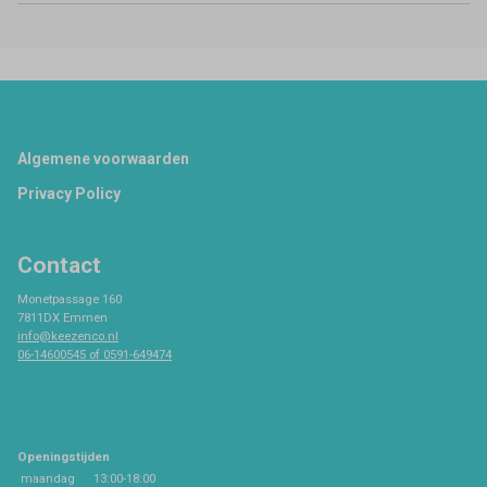
Footer
Algemene voorwaarden
Privacy Policy
Contact
Monetpassage 160
7811DX Emmen
info@keezenco.nl
06-14600545 of 0591-649474
Openingstijden
maandag
13:00-18:00