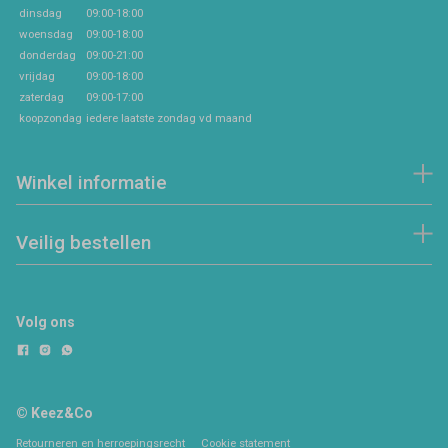
dinsdag
09:00-18:00
woensdag
09:00-18:00
donderdag
09:00-21:00
vrijdag
09:00-18:00
zaterdag
09:00-17:00
koopzondag
iedere laatste zondag vd maand
Winkel informatie
Veilig bestellen
Volg ons
© Keez&Co
Retourneren en herroepingsrecht
Cookie statement