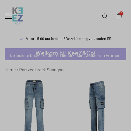
0
Voor 15:00 uur besteld? Dezelfde dag verzonden 🏃‍♀️
Raizzed
Welkom bij KeeZ&Co!
De leukste baby-, kinder- en tienerkledingwinkel van Emmen!
broek
Home
Raizzed broek Shanghai
Shanghai
-
Keez&Co