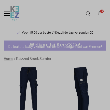
0
Voor 15:00 uur besteld? Dezelfde dag verzonden 🏃‍♀️
Raizzed
Welkom bij KeeZ&Co!
De leukste baby-, kinder- en tienerkledingwinkel van Emmen!
Broek
Home
Raizzed Broek Sumter
Sumter
-
Keez&Co