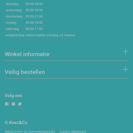
dinsdag
09:00-18:00
woensdag
09:00-18:00
donderdag
09:00-21:00
vrijdag
09:00-18:00
zaterdag
09:00-17:00
koopzondag
iedere laatste zondag vd maand
Winkel informatie
Veilig bestellen
Volg ons
© Keez&Co
Retourneren en herroepingsrecht
Cookie statement