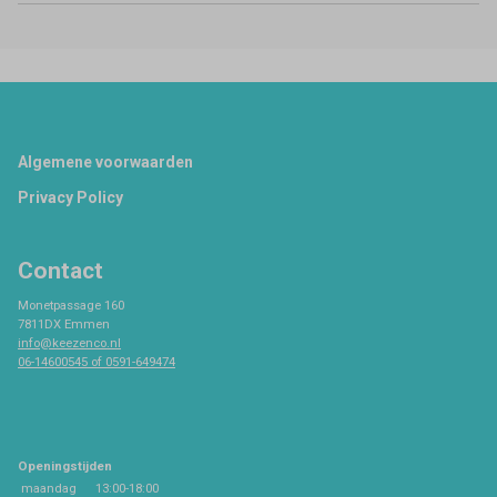
Footer
Algemene voorwaarden
Privacy Policy
Contact
Monetpassage 160
7811DX Emmen
info@keezenco.nl
06-14600545 of 0591-649474
Openingstijden
maandag
13:00-18:00