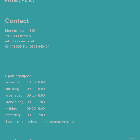
Privacy Policy
Contact
Monetpassage 160
7811DX Emmen
info@keezenco.nl
06-14600545 of 0591-649474
Openingstijden
maandag
13:00-18:00
dinsdag
09:00-18:00
woensdag
09:00-18:00
donderdag
09:00-21:00
vrijdag
09:00-18:00
zaterdag
09:00-17:00
koopzondag
iedere laatste zondag vd maand