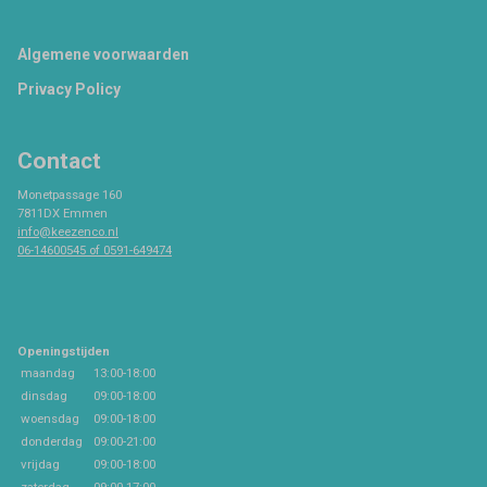
Footer
Algemene voorwaarden
Privacy Policy
Contact
Monetpassage 160
7811DX Emmen
info@keezenco.nl
06-14600545 of 0591-649474
Openingstijden
maandag
13:00-18:00
dinsdag
09:00-18:00
woensdag
09:00-18:00
donderdag
09:00-21:00
vrijdag
09:00-18:00
zaterdag
09:00-17:00