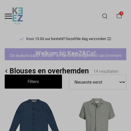
0
Voor 15:00 uur besteld? Dezelfde dag verzonden 🏃‍♀️
Sale
Welkom bij KeeZ&Co!
De leukste baby-, kinder- en tienerkledingwinkel van Emmen!
jongens
Blouses en overhemden
blouses
14 resultaten
Filters
en
overhemden
-
Keez&Co