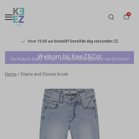
0
Voor 15:00 uur besteld? Dezelfde dag verzonden 🏃‍♀️
Stains
Welkom bij KeeZ&Co!
De leukste baby-, kinder- en tienerkledingwinkel van Emmen!
and
Home
Stains and Stories broek
Stories
broek
-
Keez&Co