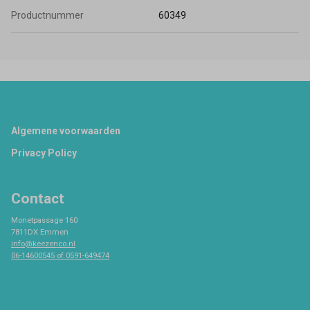
Productnummer
60349
Footer
Algemene voorwaarden
Privacy Policy
Contact
Monetpassage 160
7811DX Emmen
info@keezenco.nl
06-14600545 of 0591-649474