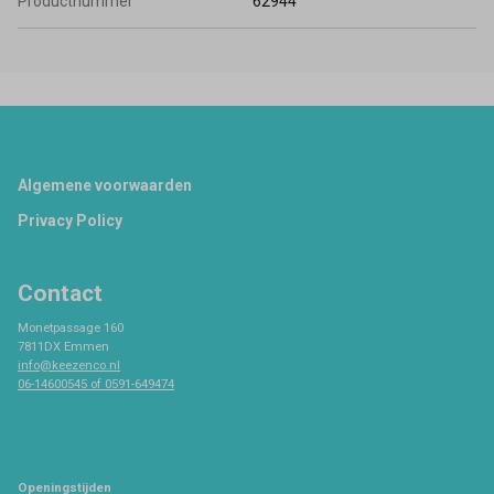
Productnummer
62944
Footer
Algemene voorwaarden
Privacy Policy
Contact
Monetpassage 160
7811DX Emmen
info@keezenco.nl
06-14600545 of 0591-649474
Openingstijden