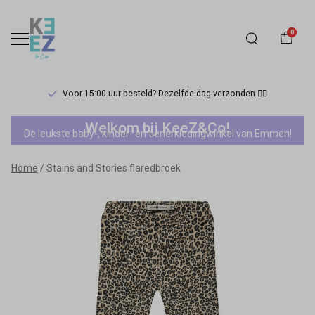
0
Voor 15:00 uur besteld? Dezelfde dag verzonden 🏃‍♀️
Stains
Welkom bij KeeZ&Co!
De leukste baby-, kinder- en tienerkledingwinkel van Emmen!
and
Home
Stains and Stories flaredbroek
Stories
flaredbroek
-
Keez&Co