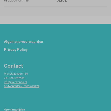
Productnummer
62932
Footer
Algemene voorwaarden
Privacy Policy
Contact
Monetpassage 160
7811DX Emmen
info@keezenco.nl
06-14600545 of 0591-649474
Openingstijden