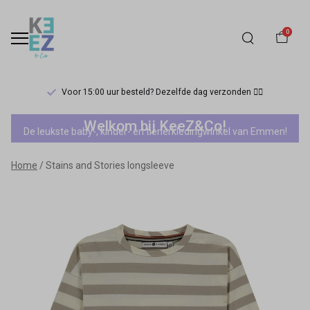
0
Voor 15:00 uur besteld? Dezelfde dag verzonden 🏃‍♀️
Stains
Welkom bij KeeZ&Co!
De leukste baby-, kinder- en tienerkledingwinkel van Emmen!
and
Home
Stains and Stories longsleeve
Stories
longsleeve
-
Keez&Co