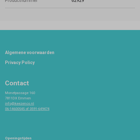
Productnummer
62929
Footer
Algemene voorwaarden
Privacy Policy
Contact
Monetpassage 160
7811DX Emmen
info@keezenco.nl
06-14600545 of 0591-649474
Openingstijden