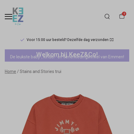
0
Voor 15:00 uur besteld? Dezelfde dag verzonden 🏃‍♀️
Stains
Welkom bij KeeZ&Co!
De leukste baby-, kinder- en tienerkledingwinkel van Emmen!
and
Home
Stains and Stories trui
Stories
trui
-
Keez&Co