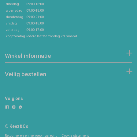
dinsdag
09:00-18:00
woensdag
09:00-18:00
donderdag
09:00-21:00
vrijdag
09:00-18:00
zaterdag
09:00-17:00
koopzondag
iedere laatste zondag vd maand
Winkel informatie
Veilig bestellen
Volg ons
© Keez&Co
Retourneren en herroepingsrecht
Cookie statement