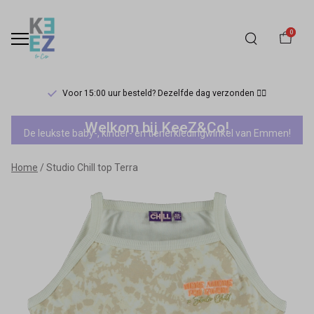
0
Voor 15:00 uur besteld? Dezelfde dag verzonden 🏃‍♀️
Studio
Welkom bij KeeZ&Co!
De leukste baby-, kinder- en tienerkledingwinkel van Emmen!
Chill
Home
Studio Chill top Terra
top
Terra
-
Keez&Co