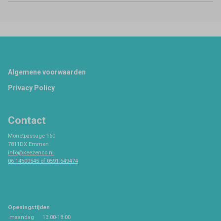
Footer
Algemene voorwaarden
Privacy Policy
Contact
Monetpassage 160
7811DX Emmen
info@keezenco.nl
06-14600545 of 0591-649474
Openingstijden
maandag
13:00-18:00