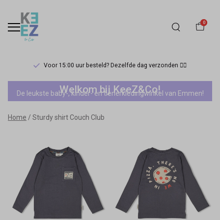
0
Voor 15:00 uur besteld? Dezelfde dag verzonden 🏃‍♀️
Sturdy
Welkom bij KeeZ&Co!
De leukste baby-, kinder- en tienerkledingwinkel van Emmen!
shirt
Home
Sturdy shirt Couch Club
Couch
Club
-
Keez&Co