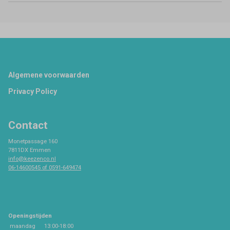
Footer
Algemene voorwaarden
Privacy Policy
Contact
Monetpassage 160
7811DX Emmen
info@keezenco.nl
06-14600545 of 0591-649474
Openingstijden
maandag
13:00-18:00