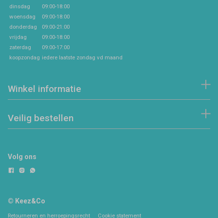
dinsdag
09:00-18:00
woensdag
09:00-18:00
donderdag
09:00-21:00
vrijdag
09:00-18:00
zaterdag
09:00-17:00
koopzondag
iedere laatste zondag vd maand
Winkel informatie
Veilig bestellen
Volg ons
© Keez&Co
Retourneren en herroepingsrecht
Cookie statement