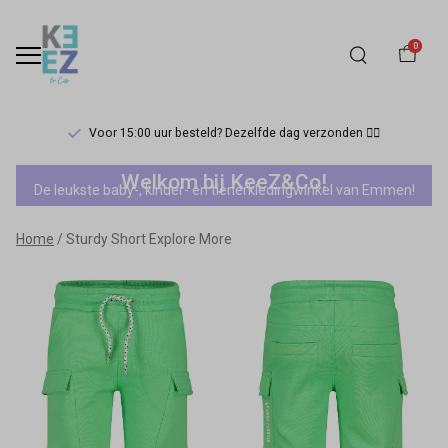
0
Voor 15:00 uur besteld? Dezelfde dag verzonden 🏃‍♀️
Sturdy
Welkom bij KeeZ&Co!
De leukste baby-, kinder- en tienerkledingwinkel van Emmen!
Short
Home
Sturdy Short Explore More
Explore
More
-
Keez&Co