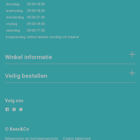
dinsdag
09:00-18:00
woensdag
09:00-18:00
donderdag
09:00-21:00
vrijdag
09:00-18:00
zaterdag
09:00-17:00
koopzondag
iedere laatste zondag vd maand
Winkel informatie
Veilig bestellen
Volg ons
© Keez&Co
Retourneren en herroepingsrecht
Cookie statement