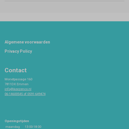
Footer
Algemene voorwaarden
Privacy Policy
Contact
Monetpassage 160
7811DX Emmen
info@keezenco.nl
06-14600545 of 0591-649474
Openingstijden
maandag
13:00-18:00