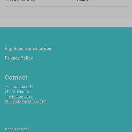
Footer
Algemene voorwaarden
Privacy Policy
Contact
Monetpassage 160
7811DX Emmen
info@keezenco.nl
06-14600545 of 0591-649474
Openingstijden