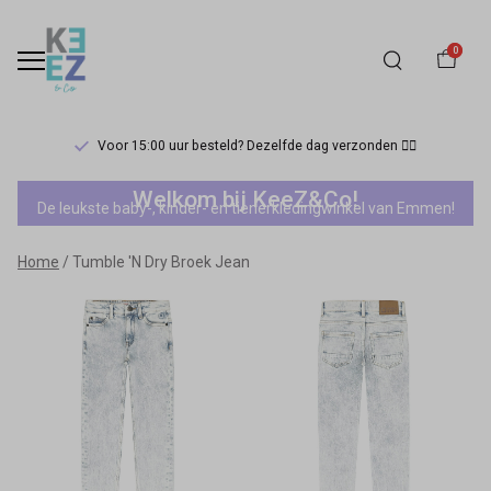
0
Voor 15:00 uur besteld? Dezelfde dag verzonden 🏃‍♀️
Tumble
Welkom bij KeeZ&Co!
De leukste baby-, kinder- en tienerkledingwinkel van Emmen!
'N
Home
Tumble 'N Dry Broek Jean
Dry
Broek
Jean
-
Keez&Co