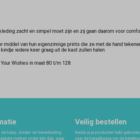
leding zacht en simpel moet zijn en zij gaan daarom voor comfort
r middel van hun eigenzinnige prints die ze met de hand tekenen
e kindje iedere keer graag uit de kast zullen halen.
n Your Wishes in maat 80 t/m 128.
matie
Veilig bestellen
 de baby-, kinder- en tienerkleding
Nadat je je producten hebt gekozen
leukste merken onder één dak, waar
naar de betaalkassa om de betaling 