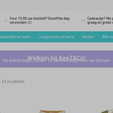
Voor 15:00 uur besteld? Dezelfde dag
Cadeautje? We p
verzonden 🏃‍♀️
graag en gratis v
isjes kids en teens
Jongens kids en teens
Merken
Alle co
Welkom bij KeeZ&Co!
De leukste baby-, kinder- en tienerkledingwinkel van Emmen!
24 resultaten