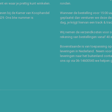
t en waar je prettig kunt winkelen.
ronden.
even bij de Kamer van Koophandel
Wanneer de bestelling voor 15:00 uu
429. Ons btw nummer is
geplaatst dan versturen we deze de
dag, je krijgt hiervan een track & tra
Wij nemen de verzendkosten voor 
rekening van bestellingen vanaf 40 
Bovenstaande is van toepassing op
leveringen in Nederland. Neem voor
leveringen naar het buitenland cont
ons op via 06-14600545 we helpen 