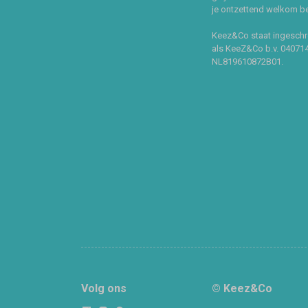
je ontzettend welkom ben
Keez&Co staat ingeschr
als KeeZ&Co b.v. 04071
NL819610872B01.
Volg ons
© Keez&Co