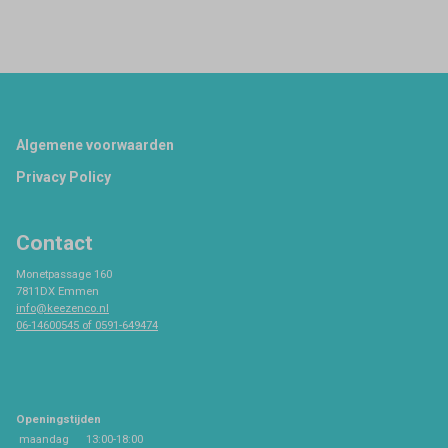
Footer
Algemene voorwaarden
Privacy Policy
Contact
Monetpassage 160
7811DX Emmen
info@keezenco.nl
06-14600545 of 0591-649474
Openingstijden
maandag
13:00-18:00