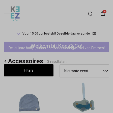
0
Voor 15:00 uur besteld? Dezelfde dag verzonden 🏃‍♀️
Accessoires
Welkom bij KeeZ&Co!
De leukste baby-, kinder- en tienerkledingwinkel van Emmen!
-
Accessoires
Keez&Co
3 resultaten
Filters