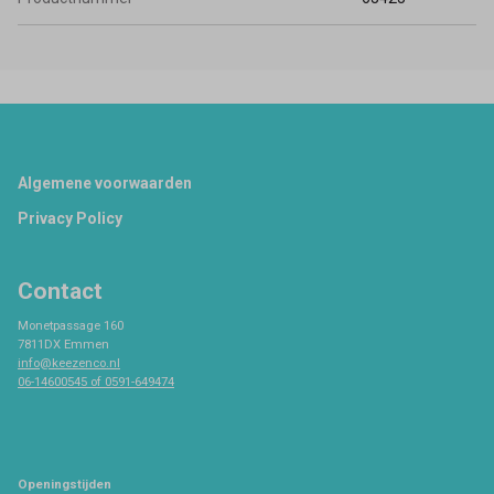
Footer
Algemene voorwaarden
Privacy Policy
Contact
Monetpassage 160
7811DX Emmen
info@keezenco.nl
06-14600545 of 0591-649474
Openingstijden