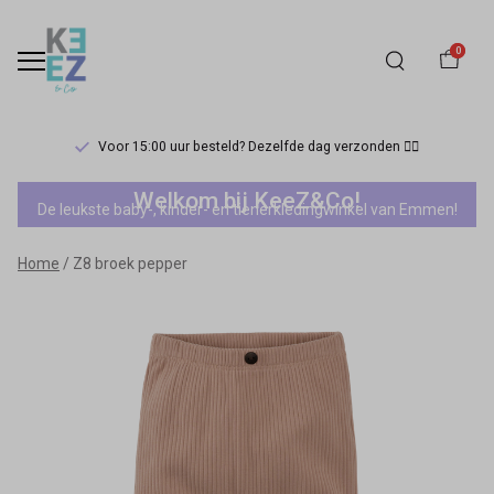
0
Voor 15:00 uur besteld? Dezelfde dag verzonden 🏃‍♀️
Z8
Welkom bij KeeZ&Co!
De leukste baby-, kinder- en tienerkledingwinkel van Emmen!
broek
Home
Z8 broek pepper
pepper
-
Keez&Co