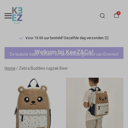
0
Voor 15:00 uur besteld? Dezelfde dag verzonden 🏃‍♀️
Zebra
Welkom bij KeeZ&Co!
De leukste baby-, kinder- en tienerkledingwinkel van Emmen!
Buddies
Home
Zebra Buddies rugzak Beer
rugzak
Beer
-
Keez&Co