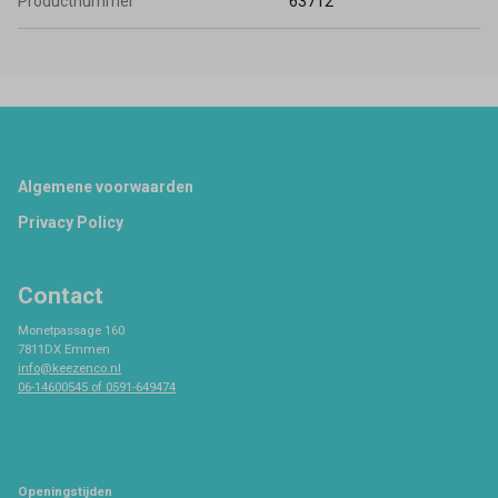
Productnummer
63712
Footer
Algemene voorwaarden
Privacy Policy
Contact
Monetpassage 160
7811DX Emmen
info@keezenco.nl
06-14600545 of 0591-649474
Openingstijden