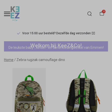
0
Voor 15:00 uur besteld? Dezelfde dag verzonden 🏃‍♀️
Zebra
Welkom bij KeeZ&Co!
De leukste baby-, kinder- en tienerkledingwinkel van Emmen!
rugzak
Home
Zebra rugzak camouflage dino
camouflage
dino
-
Keez&Co