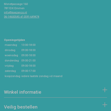
Monetpassage 160
7811DX Emmen
info@keezenco.nl
06-14600545 of 0591-649474
Openingstijden
maandag
13:00-18:00
dinsdag
09:00-18:00
woensdag
09:00-18:00
donderdag
09:00-21:00
vrijdag
09:00-18:00
zaterdag
09:00-17:00
koopzondag
iedere laatste zondag vd maand
Winkel informatie
Veilig bestellen